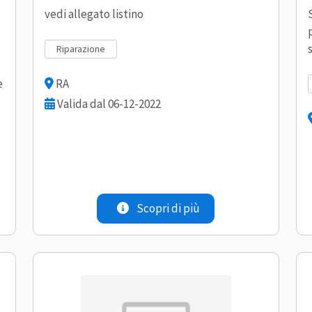
vedi allegato listino
riparazione
e
RA
Valida dal 06-12-2022
Scopri di più