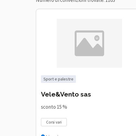
Numero di convenzioni trovate: 1103
sport e palestre
Vele&Vento sas
sconto 15 %
corsi vari