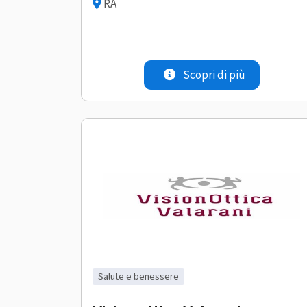
RA
Scopri di più
salute e benessere