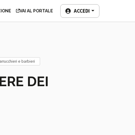
TEMPO LIBERO
ACCEDI
ZIONE
VAI AL PORTALE
parrucchieri e barbieri
ERE DEI
I