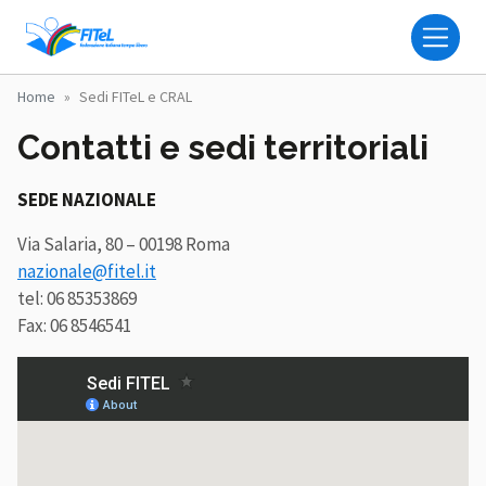
Salta al contenuto principale
FITEL - FEDERAZIONE IT
Home
Sedi FITeL e CRAL
Contatti e sedi territoriali
SEDE NAZIONALE
Via Salaria, 80 – 00198 Roma
nazionale@fitel.it
tel: 06 85353869
Fax: 06 8546541