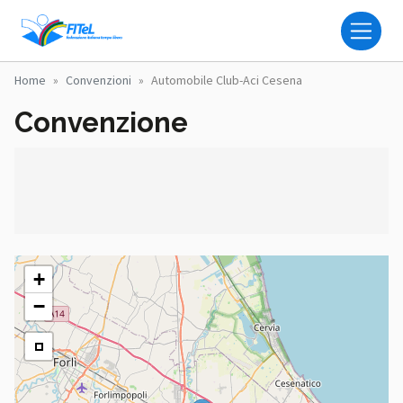
Salta al contenuto principale
FITEL - FEDERAZIONE IT
Home
Convenzioni
Automobile Club-Aci Cesena
Convenzione
+
−