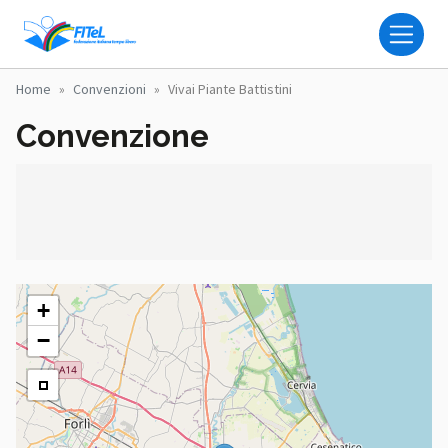
Salta al contenuto principale
FITEL - FEDERAZIONE IT
Home
Convenzioni
Vivai Piante Battistini
Convenzione
+
−