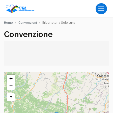
Salta al contenuto principale
FITEL - FEDERAZIONE IT
Home
Convenzioni
Erboristeria Sole Luna
Convenzione
+
−