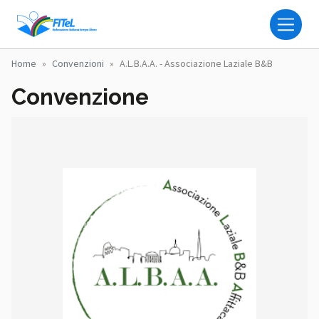
Salta al contenuto principale
FITEL - FEDERAZIONE IT
Home
Convenzioni
A.l.b.a.a. - Associazione Laziale B&b
Convenzione