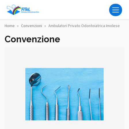
Salta al contenuto principale
FITEL - FEDERAZIONE IT
Home
Convenzioni
Ambulatori Privato Odontoiatrica Imolese
Convenzione