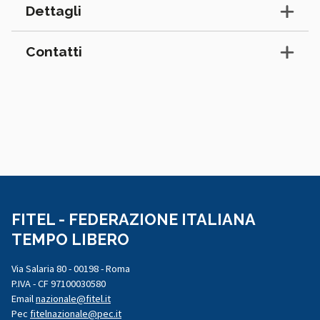
Dettagli
Contatti
FITEL - FEDERAZIONE ITALIANA
TEMPO LIBERO
Via Salaria 80 - 00198 - Roma
P.IVA - CF 97100030580
Email
nazionale@fitel.it
Pec
fitelnazionale@pec.it