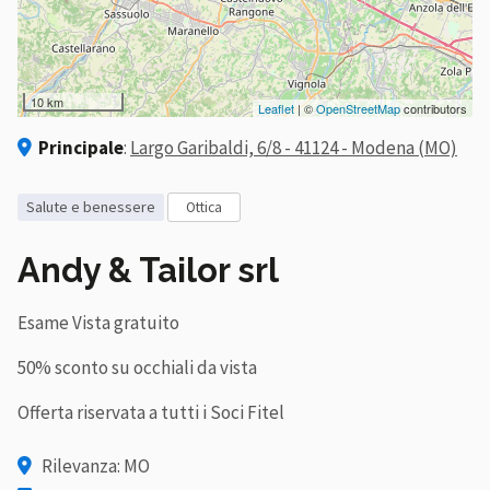
10 km
Leaflet
| ©
OpenStreetMap
contributors
Principale
:
Largo Garibaldi, 6/8 - 41124 - Modena (MO)
salute e benessere
ottica
Andy & Tailor srl
Esame Vista gratuito
50% sconto su occhiali da vista
Offerta riservata a tutti i Soci Fitel
Rilevanza: MO