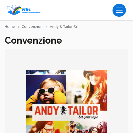
Salta al contenuto principale
FITEL - FEDERAZIONE IT
Home
Convenzioni
Andy & Tailor Srl
Convenzione