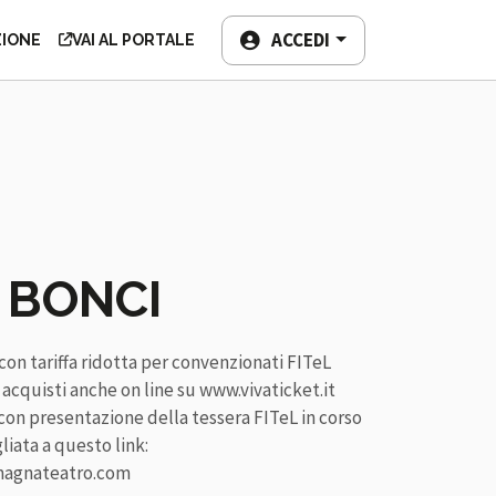
TEMPO LIBERO
ACCEDI
ZIONE
VAI AL PORTALE
 BONCI
con tariffa ridotta per convenzionati FITeL
 acquisti anche on line su www.vivaticket.it
) con presentazione della tessera FITeL in corso
gliata a questo link:
omagnateatro.com