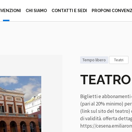
ZIONE ITALIANA 
VENZIONI
CHI SIAMO
CONTATTI E SEDI
PROPONI CONVEN
tempo libero
teatri
TEATRO
Biglietti e abbonamenti 
(pari al 20% minimo) per
(link sul sito del teatro
di validità. offerta detta
https://cesena.emiliar