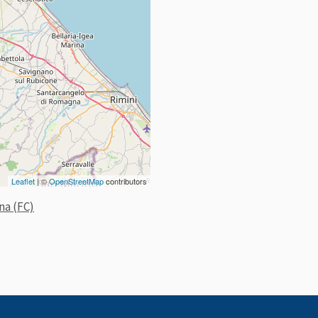
Leaflet
| ©
OpenStreetMap
contributors
na (FC)