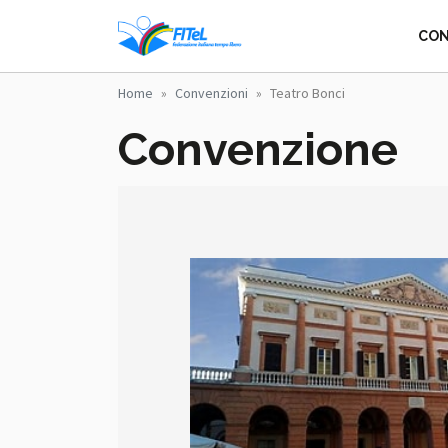
Salta al contenuto principale
FITEL - FEDERA
CON
Home
Convenzioni
Teatro Bonci
Convenzione