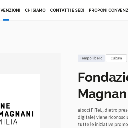
ZIONE ITALIANA 
VENZIONI
CHI SIAMO
CONTATTI E SEDI
PROPONI CONVEN
tempo libero
cultura
Fondazi
Magnan
ai soci FITeL, dietro pre
digitale) viene riconosciu
tutte le iniziative prom