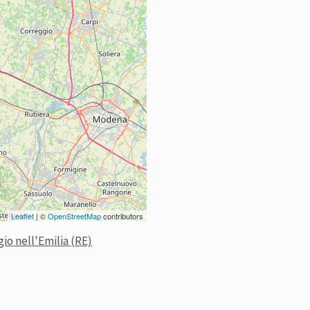
Leaflet
| ©
OpenStreetMap
contributors
gio nell'Emilia (RE)