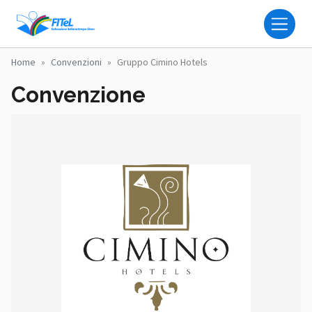
Salta al contenuto principale
FITEL - FEDERAZIONE IT
Home
Convenzioni
Gruppo Cimino Hotels
Convenzione