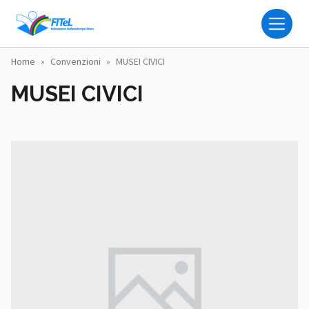
Salta al contenuto principale
FITEL - FEDERAZIONE IT
Home
Convenzioni
MUSEI CIVICI
MUSEI CIVICI