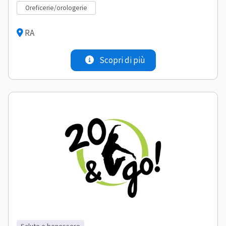
oreficerie/orologerie
RA
Scopri di più
salute e benessere