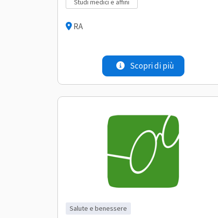
studi medici e affini
RA
Scopri di più
salute e benessere