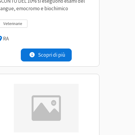
SCONTO DEL 10% si eseguono esami del
sangue, emocromo e biochimico
veterinarie
RA
Scopri di più